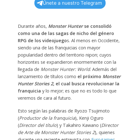
Únete a nuestro Telegram
Durante años,
Monster Hunter
se consolidó
como una de las sagas de nicho del género
RPG de los videojuego
s. Al menos en Occidente,
siendo una de las franquicias con mayor
popularidad dentro del territorio nipon; cuyos
horizontes se expandieron enormemente con la
llegada de
Monster Hunter: World
. Además del
lanzamiento de títulos como
el próximo
Monster
Hunter Stories 2
, el cual busca revolucionar la
franquicia
y lo mejor; es que no es todo lo que
veremos de cara al futuro.
Esto según las palabras de Ryozo Tsujimoto
(
Productor de la franquicia
), Kenji Oguro
(
Director del título
) y Takahiro Kawano (
Director
de Arte de Monster Hunter Stories 2
), quienes
durante una reciente entrevista con
Eurogamer
;