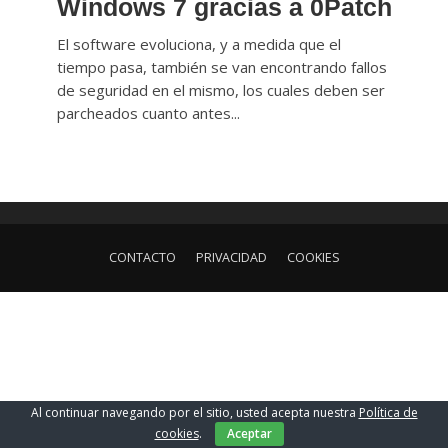
Windows 7 gracias a 0Patch
El software evoluciona, y a medida que el
tiempo pasa, también se van encontrando fallos
de seguridad en el mismo, los cuales deben ser
parcheados cuanto antes...
CONTACTO
PRIVACIDAD
COOKIES
Al continuar navegando por el sitio, usted acepta nuestra
Política de
cookies
.
Aceptar