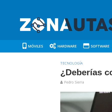
MÓVILES
HARDWARE
SOFTWARE
TECNOLOGÍA
¿Deberías c
Pedro Sierra