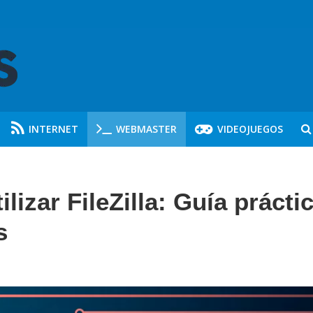
INTERNET
WEBMASTER
VIDEOJUEGOS
lizar FileZilla: Guía prácti
s